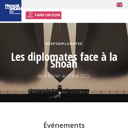
FAIRE UN DON
ACCUEIL
EXPOSITION
#EXPODIPLOMATES
ÉVÉNEMENTS
Les diplomates face à la
RESSOURCES
Shoah
INFOS PRATIQUES
du 8 février au 8 mai 2022
PRESSE
Événements